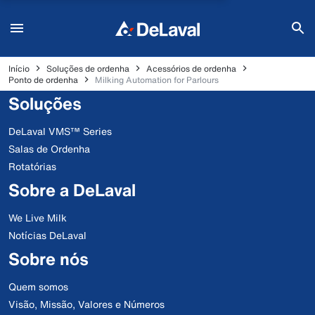
Início
Soluções de ordenha
Acessórios de ordenha
Ponto de ordenha
Milking Automation for Parlours
Soluções
DeLaval VMS™ Series
Salas de Ordenha
Rotatórias
Sobre a DeLaval
We Live Milk
Notícias DeLaval
Sobre nós
Quem somos
Visão, Missão, Valores e Números