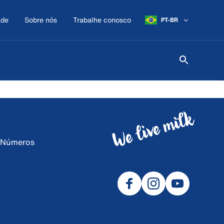
ade
Sobre nós
Trabalhe conosco
PT-BR
e Números