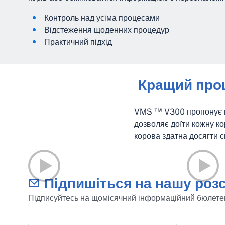
Контроль над усіма процесами
Відстеження щоденних процедур
Практичний підхід
Кращий проц
VMS ™ V300 пропонує н
дозволяє доїти кожну ко
корова здатна досягти с
Підпишіться на нашу розс
Підписуйтесь на щомісячний інформаційний бюлетен