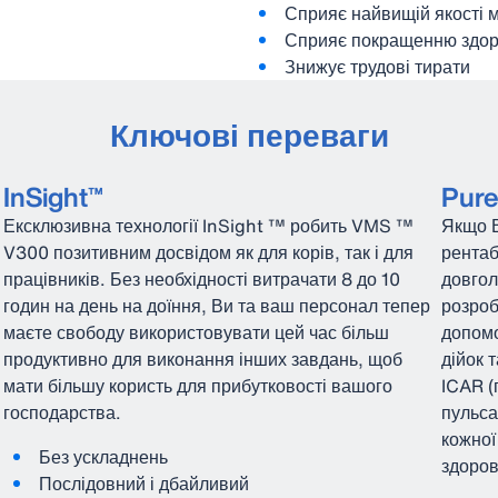
Сприяє найвищій якості 
Сприяє покращенню здоро
Знижує трудові тирати
Ключові переваги
InSight™
Pur
Ексклюзивна технології InSight ™ робить VMS ™
Якщо В
V300 позитивним досвідом як для корів, так і для
рентаб
працівників. Без необхідності витрачати 8 до 10
довго
годин на день на доїння, Ви та ваш персонал тепер
розроб
маєте свободу використовувати цей час більш
допомо
продуктивно для виконання інших завдань, щоб
дійок 
мати більшу користь для прибутковості вашого
ICAR (
господарства.
пульса
кожної
Без ускладнень
здоров
Послідовний і дбайливий