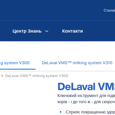
Сталий
Центр Знань
Контакти
ng system V300
DeLaval VMS™ milking system V310
DeLaval VMS™ milking system V300
DeLaval V
Ключовий інструмент для підв
корів - і до того ж - для скор
Сприяє покращенню здор