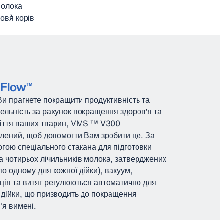
молока
в`я корів
eFlow™
и прагнете покращити продуктивність та
ельність за рахунок покращення здоров’я та
ліття ваших тварин, VMS ™ V300
лений, щоб допомогти Вам зробити це. За
гою спеціального стакана для підготовки
та чотирьох лічильників молока, затверджених
по одному для кожної дійки), вакуум,
ція та витяг регулюються автоматично для
 дійки, що призводить до покращення
'я вимені.