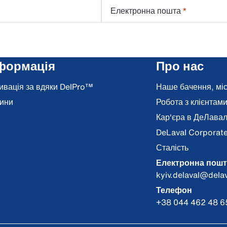
Електронна пошта
*
формація
Про нас
ивація за вдяки DelPro™
Наше бачення, місі
ини
Робота з клієнтам
Кар'єра в ДеЛава
DeLaval Corporat
Сталість
Електронна пошт
kyiv.delaval@dela
Телефон
+38 044 462 48 65