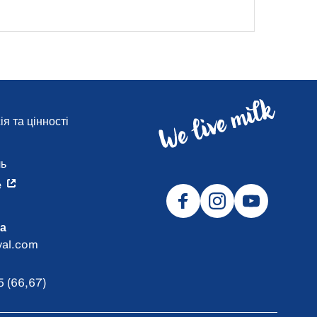
я та цінності
и
ль
e
а
val.com
 (66,67)