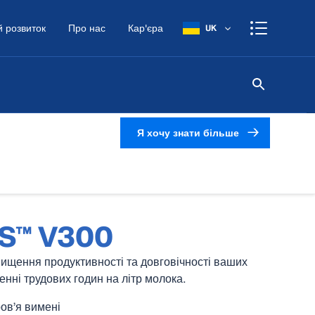
 розвиток
Про нас
Кар'єра
UK
Я хочу знати більше
MS™ V300
ищення продуктивності та довговічності ваших
оченні трудових годин на літр молока.
ов’я вимені