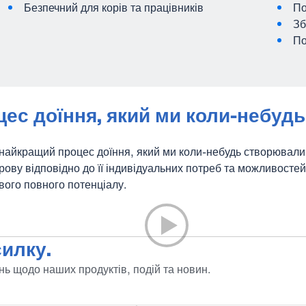
Безпечний для корів та працівників
По
Зб
По
ес доїння, який ми коли-небуд
айкращий процес доїння, який ми коли-небудь створювал
рову відповідно до її індивідуальних потреб та можливосте
вого повного потенціалу.
илку.
ь щодо наших продуктів, подій та новин.