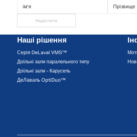
ім'я
Прізвище
Надіслати
Наші рішення
Ін
Серія DeLaval VMS™
Мот
Доїльні зали паралельного типу
Нов
Доїльні зали - Карусель
ДеЛаваль OptiDuo™