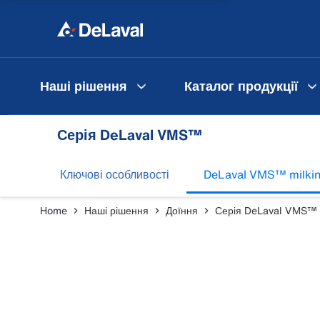
Наші рішення
Каталог продукції
Серія DeLaval VMS™
Ключові особливості
DeLaval VMS™ milki
Home
Наші рішення
Доїння
Серія DeLaval VMS™