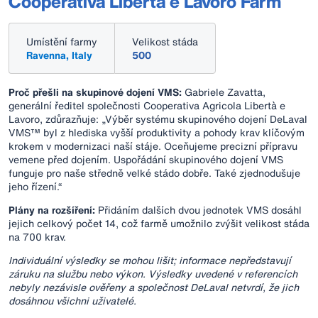
Cooperativa Libertà e Lavoro Farm
Umístění farmy
Velikost stáda
Ravenna, Italy
500
Proč přešli na skupinové dojení VMS:
Gabriele Zavatta,
generální ředitel společnosti Cooperativa Agricola Libertà e
Lavoro, zdůrazňuje: „Výběr systému skupinového dojení DeLaval
VMS™ byl z hlediska vyšší produktivity a pohody krav klíčovým
krokem v modernizaci naší stáje. Oceňujeme precizní přípravu
vemene před dojením. Uspořádání skupinového dojení VMS
funguje pro naše středně velké stádo dobře. Také zjednodušuje
jeho řízení.“
Plány na rozšíření:
Přidáním dalších dvou jednotek VMS dosáhl
jejich celkový počet 14, což farmě umožnilo zvýšit velikost stáda
na 700 krav.
Individuální výsledky se mohou lišit; informace nepředstavují
záruku na službu nebo výkon. Výsledky uvedené v referencích
nebyly nezávisle ověřeny a společnost DeLaval netvrdí, že jich
dosáhnou všichni uživatelé.