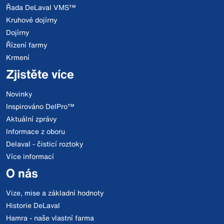
Řada DeLaval VMS™
Kruhové dojírny
Dojírny
Řízení farmy
Krmení
Zjistěte více
Novinky
Inspirováno DelPro™
Aktuální zprávy
Informace z oboru
Delaval - čisticí roztoky
Více informací
O nás
Vize, mise a základní hodnoty
Historie DeLaval
Hamra - naše vlastní farma