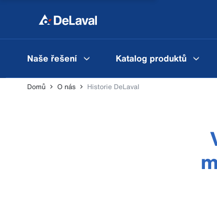
Naše řešení
Katalog produktů
Domů
O nás
Historie DeLaval
m