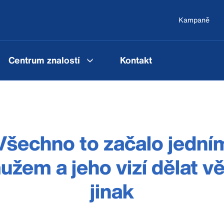
Kampaně
Centrum znalostí
Kontakt
Všechno to začalo jední
užem a jeho vizí dělat vě
jinak