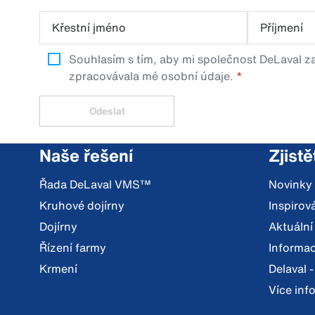
Křestní jméno
Příjmení
Souhlasím s tím, aby mi společnost DeLaval za
zpracovávala mé osobní údaje.
Odeslat
Naše řešení
Zjistě
Řada DeLaval VMS™
Novinky
Kruhové dojírny
Inspiro
Dojírny
Aktuální
Řízení farmy
Informac
Krmení
Delaval -
Více inf