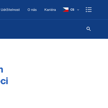
Udržitelnost
O nás
Kariéra
CS
m
ci