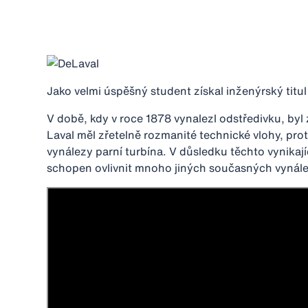
Jako velmi úspěšný student získal inženýrský titul a
V době, kdy v roce 1878 vynalezl odstředivku, byl
Laval měl zřetelně rozmanité technické vlohy, pro
vynálezy parní turbína. V důsledku těchto vynikají
schopen ovlivnit mnoho jiných současných vynál