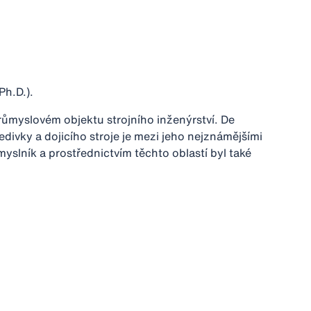
Ph.D.).
průmyslovém objektu strojního inženýrství. De
divky a dojicího stroje je mezi jeho nejznámějšími
myslník a prostřednictvím těchto oblastí byl také