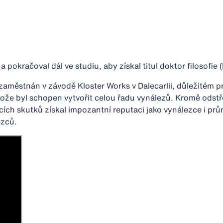
 pokračoval dál ve studiu, aby získal titul doktor filosofie (
 zaměstnán v závodě Kloster Works v Dalecarlii, důležitém 
tože byl schopen vytvořit celou řadu vynálezů. Kromě odstře
cích skutků získal impozantní reputaci jako vynálezce i prů
ezců.