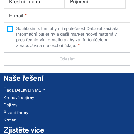
Křestní jméno
Příjmení
E-mail
*
Souhlasím s tím, aby mi společnost DeLaval zasílala
informační bulletiny a další marketingové materiály
prostřednictvím e-mailu a aby za tímto účelem
zpracovávala mé osobní údaje.
Odeslat
Naše řešení
Řada DeLaval VMS™
Kruhové dojírny
Dojírny
Řízení farmy
Krmení
Zjistěte více