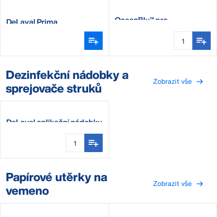
OceanBlu™ pro
DeLaval Prima
Dezinfekční nádobky a
Zobrazit vše
sprejovače struků
DeLaval aplikační nádobky
Papírové utěrky na
Zobrazit vše
vemeno