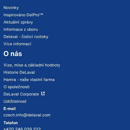
Novinky
Inspirováno DelPro™
Aktuální zprávy
Informace z oboru
Delaval - čisticí roztoky
Více informací
O nás
Vize, mise a základní hodnoty
Historie DeLaval
Hamra - naše vlastní farma
O společnosti
DeLaval Corporate
Udržitelnost
E-mail
czech.info@delaval.com
Telefon
+420 246 039 222