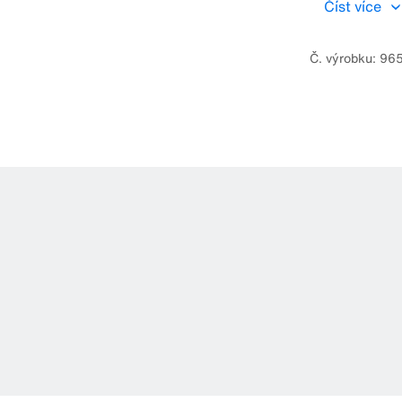
Číst více
Č. výrobku: 96