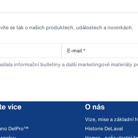
zvíte se tak o našich produktech, událostech a novinkách.
E-mail
*
sílala informační bulletiny a další marketingové materiály 
te více
O nás
Vize, mise a základní
váno DelPro™
Historie DeLaval
 zprávy
Hamra - naše vlastní f