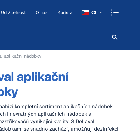
Udržitelnost
O nás
Kariéra
CS
l aplikační nádobky
al aplikační
bky
nabízí kompletní sortiment aplikačních nádobek –
ch i nevratných aplikačních nádobek a
zstřikovačů vynikající kvality. S DeLaval
nádobkami se snadno zachází, umožňují dezinfekci
ejlepším způsobem.