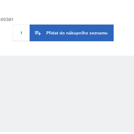
500381
Přidat do nákupního seznamu