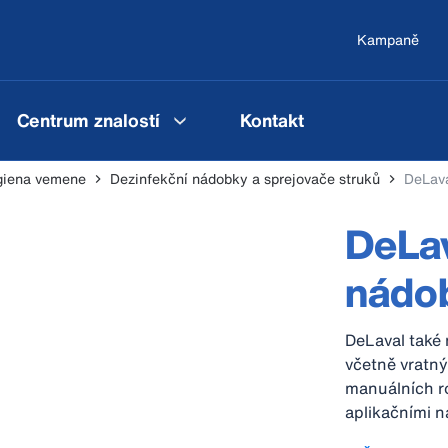
Kampaně
Centrum znalostí
Kontakt
giena vemene
Dezinfekční nádobky a sprejovače struků
DeLava
DeLav
nádo
DeLaval také 
včetně vratný
manuálních ro
aplikačními 
struků tím n