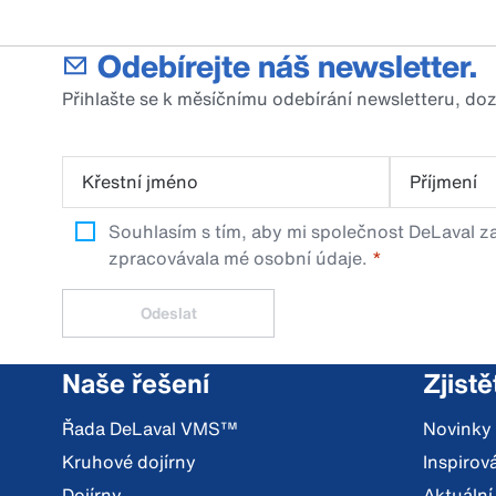
Odebírejte náš newsletter.
Přihlašte se k měsíčnímu odebírání newsletteru, do
Křestní jméno
Příjmení
Souhlasím s tím, aby mi společnost DeLaval za
zpracovávala mé osobní údaje.
Odeslat
Naše řešení
Zjistě
Řada DeLaval VMS™
Novinky
Kruhové dojírny
Inspiro
Dojírny
Aktuální