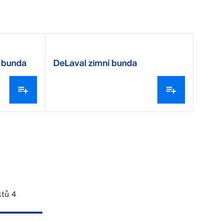
á bunda
DeLaval zimní bunda
tů 4