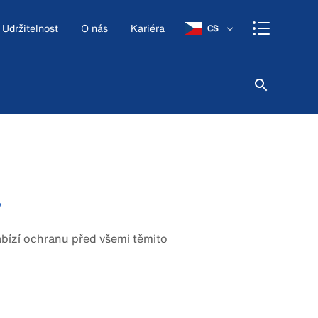
Udržitelnost
O nás
Kariéra
CS
y
abízí ochranu před všemi těmito