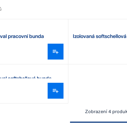
ů
val pracovní bunda
Izolovaná softschellov
DeLaval
val softshellová bunda
Zobrazení 4 produk