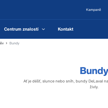
Kampaně
Centrum znalostí
Kontakt
děv
Bundy
Bund
Ať je déšť, slunce nebo sníh, bundy DeLaval n
živly.