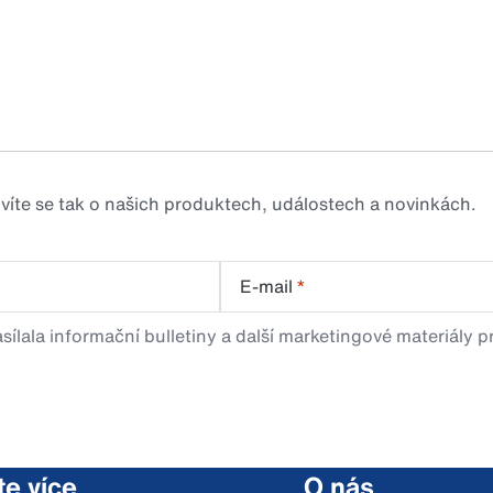
zvíte se tak o našich produktech, událostech a novinkách.
E-mail
*
sílala informační bulletiny a další marketingové materiály 
te více
O nás