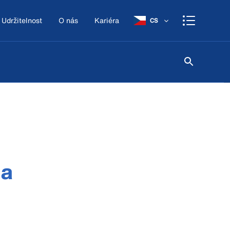
Udržitelnost
O nás
Kariéra
CS
ma