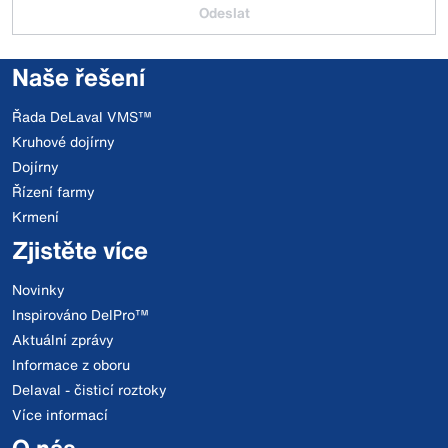
Odeslat
Naše řešení
Řada DeLaval VMS™
Kruhové dojírny
Dojírny
Řízení farmy
Krmení
Zjistěte více
Novinky
Inspirováno DelPro™
Aktuální zprávy
Informace z oboru
Delaval - čisticí roztoky
Více informací