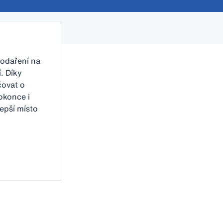
podaření na
. Díky
ovat o
okonce i
lepší místo