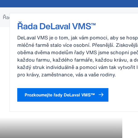
Řada DeLaval VMS™
Dojírny
Kruhové dojírny
Řada DeLaval VMS™
DeLaval VMS je o tom, jak vám pomoci, aby se hos
mléčné farmě stalo více osobní. Přesnější. Ziskovější
oběma dvěma modelům řady VMS jsme schopni peč
každou farmu, každého farmáře, každou krávu, a d
každý struk individuálně a pomoci vám tak vytvořit 
pro krávy, zaměstnance, vás a vaše rodiny.
Prozkoumejte řady DeLaval VMS™