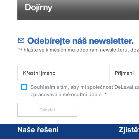
Dojírny
Odebírejte náš newsletter.
Přihlašte se k měsíčnímu odebírání newsletteru, do
Křestní jméno
Příjmení
Souhlasím s tím, aby mi společnost DeLaval za
zpracovávala mé osobní údaje.
Odeslat
Naše řešení
Zjistě