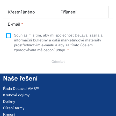
Křestní jméno
Příjmení
E-mail
*
Souhlasím s tím, aby mi společnost DeLaval zasílala
informační bulletiny a další marketingové materiály
prostřednictvím e-mailu a aby za tímto účelem
zpracovávala mé osobní údaje.
Odeslat
Naše řešení
Řada DeLaval VMS™
Kruhové dojírny
Dojírny
Řízení farmy
Krmení