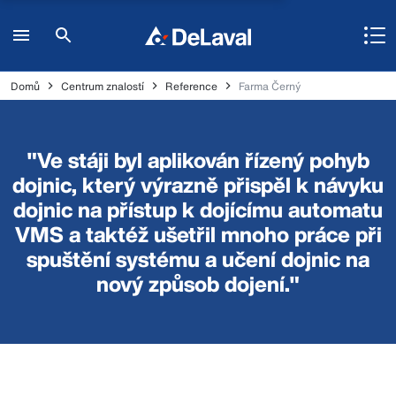
Domů
Centrum znalostí
Reference
Farma Černý
"Ve stáji byl aplikován řízený pohyb
dojnic, který výrazně přispěl k návyku
dojnic na přístup k dojícímu automatu
VMS a taktéž ušetřil mnoho práce při
spuštění systému a učení dojnic na
nový způsob dojení."