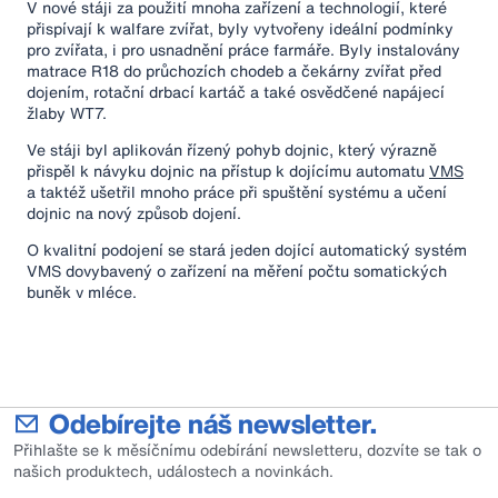
V nové stáji za použití mnoha zařízení a technologií, které
přispívají k walfare zvířat, byly vytvořeny ideální podmínky
pro zvířata, i pro usnadnění práce farmáře. Byly instalovány
matrace R18 do průchozích chodeb a čekárny zvířat před
dojením, rotační drbací kartáč a také osvědčené napájecí
žlaby WT7.
Ve stáji byl aplikován řízený pohyb dojnic, který výrazně
přispěl k návyku dojnic na přístup k dojícímu automatu
VMS
a taktéž ušetřil mnoho práce při spuštění systému a učení
dojnic na nový způsob dojení.
O kvalitní podojení se stará jeden dojící automatický systém
VMS dovybavený o zařízení na měření počtu somatických
buněk v mléce.
Odebírejte náš newsletter.
Přihlašte se k měsíčnímu odebírání newsletteru, dozvíte se tak o
našich produktech, událostech a novinkách.