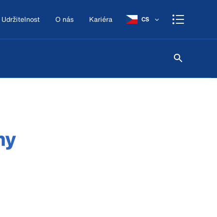
Udržitelnost
O nás
Kariéra
CS
my