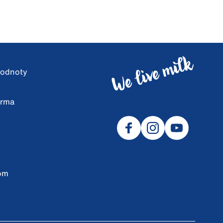
 hodnoty
arma
om