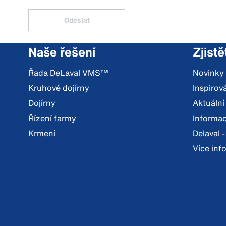
Odeslat
Naše řešení
Zjistě
Řada DeLaval VMS™
Novinky
Kruhové dojírny
Inspiro
Dojírny
Aktuální
Řízení farmy
Informac
Krmení
Delaval -
Více inf