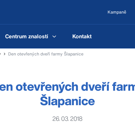
Kampaně
Centrum znalostí
Kontakt
y
Den otevřených dveří farmy Šlapanice
en otevřených dveří far
Šlapanice
26. 03. 2018