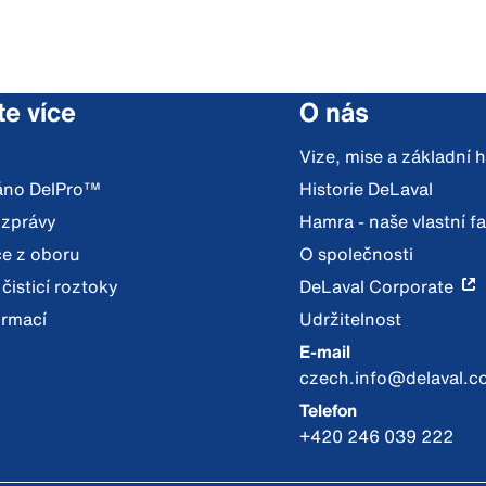
te více
O nás
Vize, mise a základní
váno DelPro™
Historie DeLaval
 zprávy
Hamra - naše vlastní f
e z oboru
O společnosti
 čisticí roztoky
DeLaval Corporate
ormací
Udržitelnost
E-mail
czech.info@delaval.c
Telefon
+420 246 039 222