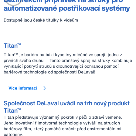
automatizované postřikovací systémy
Dostupné jsou české titulky k videům
Titan™
Titan™ je bariéra na bázi kyseliny mléčné ve spreji, jedna z
prvních svého druhu! Tento oranžový sprej na struky kombinuje
vynikající pokrytí struků s dlouhotrvající ochranou pomocí
bariérové technologie od společnosti DeLaval!
Více informací
Společnost DeLaval uvádí na trh nový produkt
Titan™
Titan představuje významný pokrok v péči o zdraví vemene.
Jeho inovativní filmotvorná technologie vytváří na strucích
bariérový film, který pomáhá chránit před enviromentálními
patogeny.