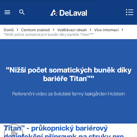
Domů
Centrum znalostí
Vzdělávací obsah
Více informací
"Nižší počet somatických buněk díky bariéře Titan™"
"Nižší počet somatických buněk díky
bariéře Titan™"
Referenční video ze švédské farmy Isakgården Holstein
Titan™ - průkopnický bariérový
dezinfekční přípravek na struky pro