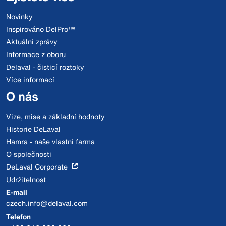
Novinky
Inspirováno DelPro™
Aktuální zprávy
Informace z oboru
Delaval - čisticí roztoky
Více informací
O nás
Vize, mise a základní hodnoty
Historie DeLaval
Hamra - naše vlastní farma
O společnosti
DeLaval Corporate
Udržitelnost
E-mail
czech.info@delaval.com
Telefon