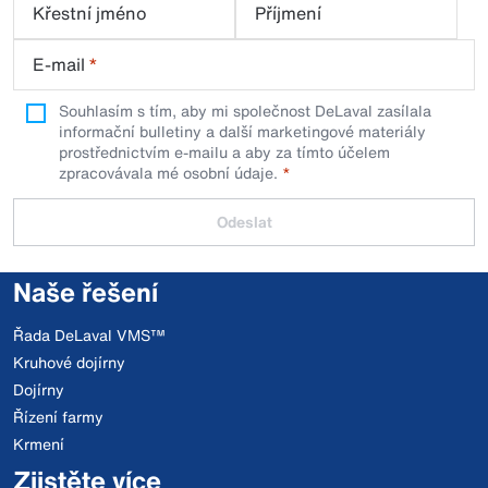
Křestní jméno
Příjmení
E-mail
*
Souhlasím s tím, aby mi společnost DeLaval zasílala
informační bulletiny a další marketingové materiály
prostřednictvím e-mailu a aby za tímto účelem
zpracovávala mé osobní údaje.
Odeslat
Naše řešení
Řada DeLaval VMS™
Kruhové dojírny
Dojírny
Řízení farmy
Krmení
Zjistěte více