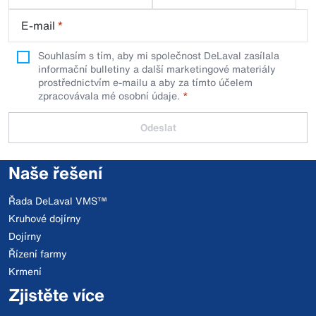
E-mail
*
Souhlasím s tím, aby mi společnost DeLaval zasílala
informační bulletiny a další marketingové materiály
prostřednictvím e-mailu a aby za tímto účelem
zpracovávala mé osobní údaje.
Odeslat
Naše řešení
Řada DeLaval VMS™
Kruhové dojírny
Dojírny
Řízení farmy
Krmení
Zjistěte více