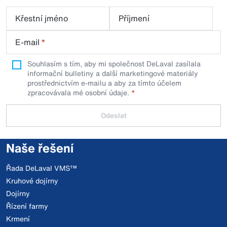
Křestní jméno
Příjmení
E-mail
*
Souhlasím s tím, aby mi společnost DeLaval zasílala
informační bulletiny a další marketingové materiály
prostřednictvím e-mailu a aby za tímto účelem
zpracovávala mé osobní údaje.
Odeslat
Naše řešení
Řada DeLaval VMS™
Kruhové dojírny
Dojírny
Řízení farmy
Krmení