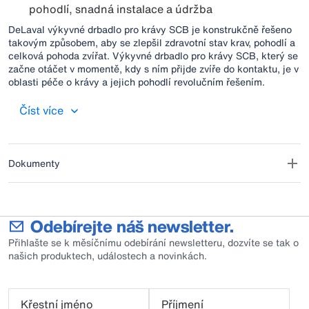
pohodlí, snadná instalace a údržba
DeLaval výkyvné drbadlo pro krávy SCB je konstrukčně řešeno
takovým způsobem, aby se zlepšil zdravotní stav krav, pohodlí a
celková pohoda zvířat. Výkyvné drbadlo pro krávy SCB, který se
začne otáčet v momentě, kdy s ním přijde zvíře do kontaktu, je v
oblasti péče o krávy a jejich pohodlí revolučním řešením.
Unikátní kartáč se otáčí pro zvíře příznivou rychlostí, volně se
vychyluje do všech směrů a příjemně drbe krávy shora, podél
Číst více
těla a všude kolem ní a poskytuje jí maximální komfort.
Dokumenty
Odebírejte náš newsletter.
Přihlašte se k měsíčnímu odebírání newsletteru, dozvíte se tak o
našich produktech, událostech a novinkách.
Křestní jméno
Příjmení