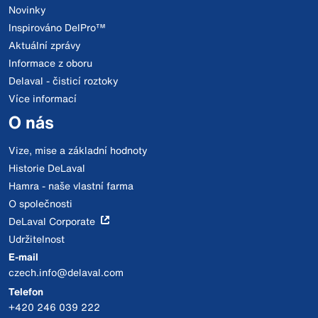
Novinky
Inspirováno DelPro™
Aktuální zprávy
Informace z oboru
Delaval - čisticí roztoky
Více informací
O nás
Vize, mise a základní hodnoty
Historie DeLaval
Hamra - naše vlastní farma
O společnosti
DeLaval Corporate
Udržitelnost
E-mail
czech.info@delaval.com
Telefon
+420 246 039 222