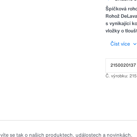
Špičková roh
Rohož DeLava
s vynikající 
vložky o tlou
Speciální pov
Číst více
kopyt/pazneht
rohože, ale t
povrchu v za
2150020137
navazují díky
zdravější a l
Č. výrobku: 21
na začátku a 
mezilehlých d
RM37F lze př
kójí.
zvíte se tak o našich produktech, událostech a novinkách.