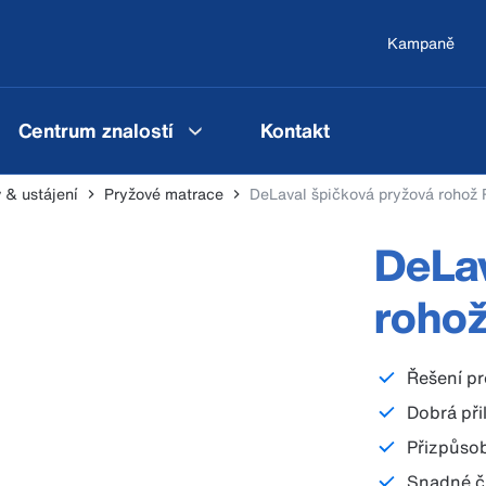
Kampaně
Centrum znalostí
Kontakt
 & ustájení
Pryžové matrace
DeLaval špičková pryžová roho
DeLav
roho
Řešení pr
Dobrá při
Přizpůsob
Snadné či