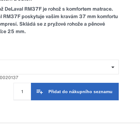
ož DeLaval RM37F je rohož s komfortem matrace.
l RM37F poskytuje vašim kravám 37 mm komfortu
kompresí. Skládá se z pryžové rohože a pěnové
šťce 25 mm.
rch pryžové rohože zajišťuje dobrou přilnavost
ů díky trojúhelníkové struktuře horní části
aké snadnější čištění a odtok díky hladšímu
dní části. Špičkové rohože RM37F na sebe
 tvarovaným okrajům a vytvářejí tak bezešvý,
épe čistitelný povrch na ležení. Distanční podložky
50020137
na konci řady vytvářejí rovný povrch a přidání
istančních podložek znamená, že instalaci
Přidat do nákupního seznamu
izpůsobit většině uspořádání volně zavěšených