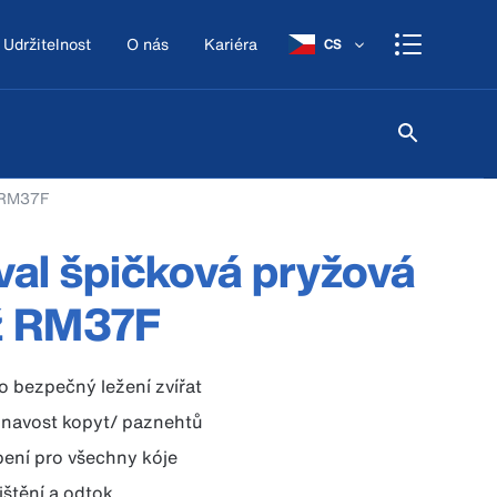
Udržitelnost
O nás
Kariéra
CS
ž RM37F
al špičková pryžová
ž RM37F
o bezpečný ležení zvířat
lnavost kopyt/ paznehtů
ení pro všechny kóje
štění a odtok