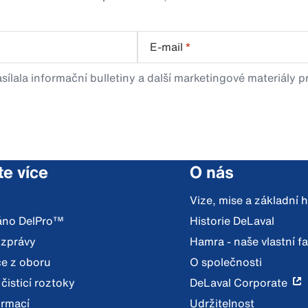
E-mail
*
sílala informační bulletiny a další marketingové materiály 
te více
O nás
Vize, mise a základní
váno DelPro™
Historie DeLaval
 zprávy
Hamra - naše vlastní f
e z oboru
O společnosti
 čisticí roztoky
DeLaval Corporate
ormací
Udržitelnost