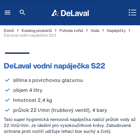
Domů
Katalog produktů
Pohoda zvířat
Voda
Napáječky
DeLaval vodní napáječka S22
DeLaval vodní napáječka S22
slitina s povrchovou glazurou
objem 4 litry
hmotnost 2,4 kg
průtok 22 l/min (trubkový ventil), 4 bary
Tato super hygienická nerezová napáječka nabízí průtok vody až
22 litrů/min. Je ideální pro vysokoužitkové krávy. Zabudovaná
ochrana proti rozlití udržuje lehací box suchý a čistý.