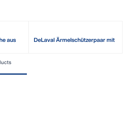
he aus
DeLaval Ärmelschützerpaar mit
Neoprensaum
ducts