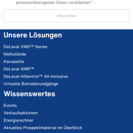
personenbezogenen Daten verarbeitet."
Absenden
Unsere Lösungen
DeLaval VMS™ Series
Melkstände
Karusselle
DeLaval AMR™
DeLaval InService™ All-Inclusive
Virtuelle Betriebsrundgänge
Wissenswertes
Events
Verkaufsaktionen
Energierechner
Aktuelles Prospektmaterial im Überblick