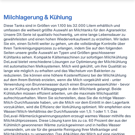
Milchlagerung & Kühlung
Diese Tanks sind in Größen von 1.100 bis 32.000 Litern erhältlich und
umfassen die weltweit größte Auswahl an Milchtanks für den Agrarsektor.
Unsere DX-Serie ist qualitativ hochwertig, um eine lange Lebensdauer zu
gewährleisten und einen hohen Wiederverkaufswert zu erziehlen. Wir laden
Sie ein, einen Schritt weiter zu gehen, um die vollständige Kontrolle über
Ihren Tankreinigungsprozess zu erlangen, indem Sie auf den folgenden
Seiten unsere große Auswahl an Typen und Größen geschlossener
Kühltanks sehen. Kompakte Kältemaschinen zur sofortigen Milchkühlung
DeLaval bietet verschiedene Lösungen zur Optimierung der Milchkühlung
mit automatischen Melksystemen. Milch wird gekühlt, um ihre Qualität so
lange wie möglich zu erhalten und das Wachstum von Bakterien zu
reduzieren. Sie können eine höhere Kosteneffizienz bei der Milchkühlung
auf dem Ihrem Betrieb erzielen, wenn die Milch vorgekühlt wird - unter
Verwendung von Brunnenwasser durch einen Brunnenwasserkühler - bevor
sie zur Kühlung durch Kälteaggregate in den Milchtank gelangt. Beide
Kühlstufen müssen effizient arbeiten, um die maximale Milchqualität
aufrechtzuerhalten. Wenn Sie sicherstellen, dass Sie die richtige Wasser-
Milch-Durchflussrate haben, um die Milch vor dem Eintritt in den Lagertank
vorzukühlen, wird die Effizienz der Vorkühlung optimiert. Wir empfehlen eine
Wasser/Milch-Verhältniss der Durchflussrate von 1,5: 1 oder 1: 1. Das
DeLaval-Wärmerückgewinnungssystem erzeugt warmes Wasser mithilfe des
Milchkühlprozesses. Diese Lösung kann bis zu ca. 60 Prozent der aus der
Kühlmilch gewonnenen Wärme zurückgewinnen und in heißes Wasser
umwandeln, um sie für die gesamte Reinigung Ihrer Melkanlage und
Milchkühltanks zu verwenden. Das Abkühlen der Milch auf eine niedrige