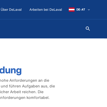
Über DeLaval
Arbeiten bei DeLaval
DE-AT
idung
t hohe Anforderungen an die
 und führen Aufgaben aus, die
icher Arbeit reichen. Die
 Anforderungen komfortabel.