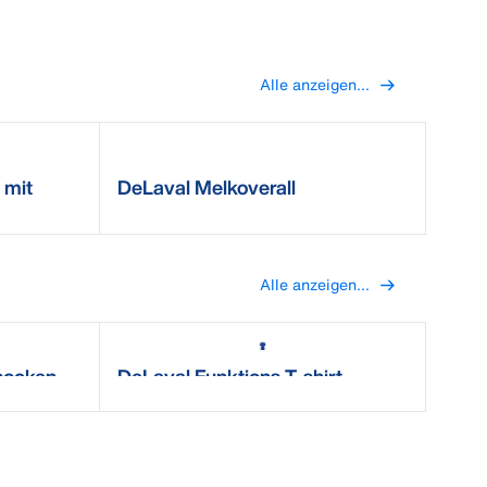
Alle anzeigen...
 mit
DeLaval Melkoverall
Alle anzeigen...
socken
DeLaval Funktions T-shirt