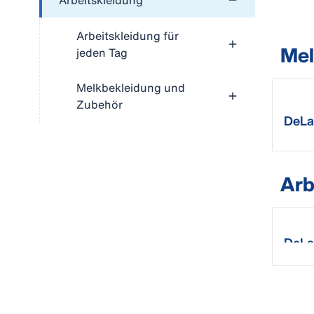
Arbeitskleidung
Arbeitskleidung für
Mel
jeden Tag
Melkbekleidung und
Zubehör
DeLa
Über
Arb
DeLa