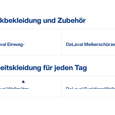
kbekleidung und Zubehör
val Einweg-
DeLaval Melkerschürze
ziehschuhe
Beinschlitz
eitskleidung für jeden Tag
val Wollmütze
DeLaval FunktionsWoll