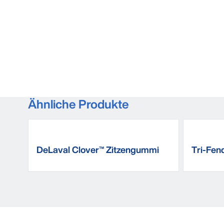
Ähnliche Produkte
DeLaval Clover™ Zitzengummi
Tri-Fen
für VMS™