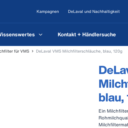
Kampagnen
DeLaval und Nachhaltigkeit
issenswertes
Kontakt + Händlersuche
chfilter für VMS
DeLaval VMS Milchfilterschläuche, blau, 120g
DeLa
Milch
blau,
Ein Milchfilt
Rohmilchquali
Milchfilterma