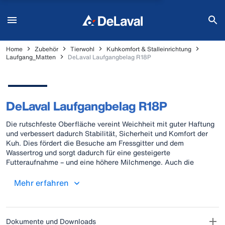
Home
Zubehör
Tierwohl
Kuhkomfort & Stalleinrichtung
Laufgang_Matten
DeLaval Laufgangbelag R18P
DeLaval Laufgangbelag R18P
Die rutschfeste Oberfläche vereint Weichheit mit guter Haftung
und verbessert dadurch Stabilität, Sicherheit und Komfort der
Kuh. Dies fördert die Besuche am Fressgitter und dem
Wassertrog und sorgt dadurch für eine gesteigerte
Futteraufnahme – und eine höhere Milchmenge. Auch die
Erkennung brünstiger Kühe ist einfacher, da sie sich natürlicher
bewegen. Die gerippte Unterseite lässt Flüssigkeiten besser
Mehr erfahren
abfließen. Dies erleichtert die Reinigung und sorgt für einen
besseren Ablauf, trockenere Böden und gesündere Klauen.
Dokumente und Downloads