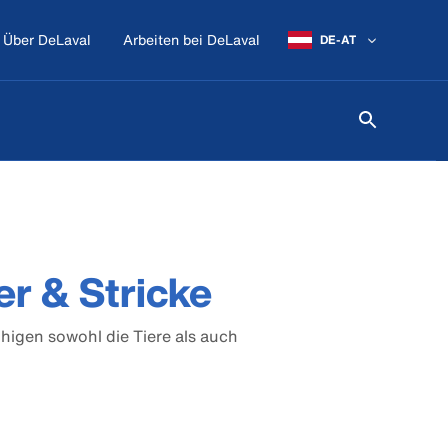
Über DeLaval
Arbeiten bei DeLaval
DE-AT
er & Stricke
higen sowohl die Tiere als auch