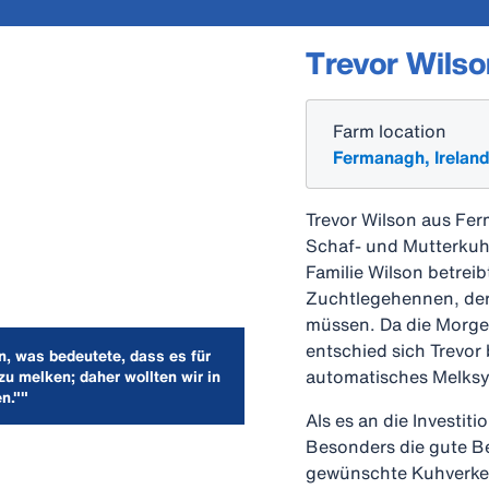
Trevor Wilso
Farm location
Fermanagh, Irelan
Trevor Wilson aus Fer
Schaf- und Mutterkuh
Familie Wilson betrei
Zuchtlegehennen, der
müssen. Da die Morgen
entschied sich Trevor
, was bedeutete, dass es für
automatisches Melksys
zu melken; daher wollten wir in
n.""
Als es an die Investit
Besonders die gute B
gewünschte Kuhverkeh