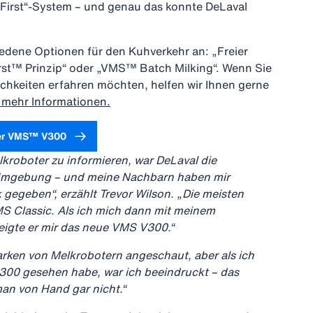
 First“-System – und genau das konnte DeLaval
iedene Optionen für den Kuhverkehr an: „Freier
rst™ Prinzip“ oder „VMS™ Batch Milking“. Wenn Sie
chkeiten erfahren möchten, helfen wir Ihnen gerne
r mehr Informationen.
ber VMS™ V300
lkroboter zu informieren, war DeLaval die
 Umgebung – und meine Nachbarn haben mir
gegeben“, erzählt Trevor Wilson. „Die meisten
S Classic. Als ich mich dann mit meinem
zeigte er mir das neue VMS V300.“
rken von Melkrobotern angeschaut, aber als ich
300 gesehen habe, war ich beeindruckt – das
man von Hand gar nicht.“