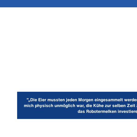
"„Die Eier mussten jeden Morgen eingesammelt werden
mich physisch unmöglich war, die Kühe zur selben Zeit 
das Robotermelken investiere