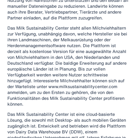
Nutzung von Nährstoffen zu unterstützen und den Bedarf an
manueller Dateneingabe zu reduzieren. Landwirte können
auch ihre Berater, Vertriebspartner, Tierärzte und andere
Partner einladen, auf die Plattform zuzugreifen.
Das Milk Sustainability Center steht allen Milchviehhaltern
zur Verfügung, unabhängig davon, welche Hersteller sie bei
ihren Landmaschinen, der Melkausrüstung oder der
Herdenmanagementsoftware nutzen. Die Plattform ist
derzeit als kostenlose Version für eine ausgewählte Anzahl
von Milchviehhaltern in den USA, den Niederlanden und
Deutschland verfügbar. Die baldige Erweiterung auf andere
europäische Länder ist in Planung. Bis zur vollen
Verfügbarkeit werden weitere Nutzer schrittweise
hinzugefügt. Interessierte Milchviehhalter können sich auf
der Warteliste unter www.milksustainabilitycenter.com
anmelden, um zu den Ersten zu gehören, die von den
Funktionalitäten des Milk Sustainability Center profitieren
können.
Das Milk Sustainability Center ist eine cloud-basierte
Lösung, die sowohl mit Desktop- als auch mobilen Geräten
zugänglich ist. Entwickelt und betrieben wird die Plattform
von Dairy Data Warehouse BV (DDW), einem
niederländischen Unternehmen mit elf Jahren Erfahrung in