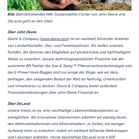
Bild:
Bahnbrechendes Milk Sustainability Center von John Deere und
DeLaval geht an den Start
Über John Deere
Deere & Company (
www.deere.com
) ist ein weltweit führender Anbieter
von Landwirtschafts-, Bau- und Forstmaschinen. Wir helfen unseren
Kunden, die Grenzen des Möglichen auf produktivere und nachhaltigere
Weise zu erweitern. Unsere technologiegestützten Produkte wie der
autonome 8R-Traktor, die See & Spray™ Pflanzenschutztechnologie und
der E-Power Heck-Bagger sind nur einige der Wege, wie wir dazu
beitragen, den steigenden Bedarf der Welt an Nahrung, Unterkünften
und Infrastruktur zu decken. Deere & Company bietet außerdem
Finanzdienstleistungen über John Deere Financial an.
Über DeLaval
Unsere Vision ist es, eine nachhaltige Lebensmittelproduktion zu
ermöglichen. Als innovatives Unternehmen arbeiten wir ständig daran,
den Milchviehhalterinnen und Milchviehaltern, zu helfen, mit weniger
Aufwand mehr zu erreichen, indem wir weltweit führende Melkanlagen
und Lösungen anbieten. Heute beschäftigt DeLaval rund 4.500