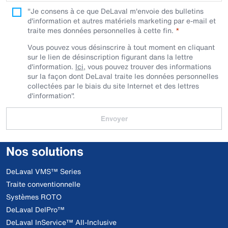
"Je consens à ce que DeLaval m'envoie des bulletins
d'information et autres matériels marketing par e-mail et
traite mes données personnelles à cette fin.
Vous pouvez vous désinscrire à tout moment en cliquant
sur le lien de désinscription figurant dans la lettre
d'information.
Ici
, vous pouvez trouver des informations
sur la façon dont DeLaval traite les données personnelles
collectées par le biais du site Internet et des lettres
d'information".
Envoyer
Nos solutions
DeLaval VMS™ Series
Traite conventionnelle
Systèmes ROTO
DeLaval DelPro™
DeLaval InService™ All-Inclusive