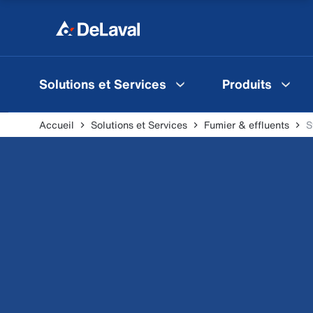
Solutions et Services
Produits
Accueil
Solutions et Services
Fumier & effluents
S