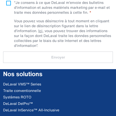
"Je consens à ce que DeLaval m'envoie des bulletins
d'information et autres matériels marketing par e-mail et
traite mes données personnelles à cette fin.
Vous pouvez vous désinscrire à tout moment en cliquant
sur le lien de désinscription figurant dans la lettre
d'information.
Ici
, vous pouvez trouver des informations
sur la façon dont DeLaval traite les données personnelles
collectées par le biais du site Internet et des lettres
d'information".
Envoyer
Nos solutions
DeLaval VMS™ Series
Traite conventionnelle
Systèmes ROTO
DeLaval DelPro™
DeLaval InService™ All-Inclusive