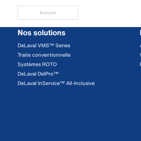
Envoyer
Nos solutions
DeLaval VMS™ Series
Traite conventionnelle
Systèmes ROTO
DeLaval DelPro™
DeLaval InService™ All-Inclusive