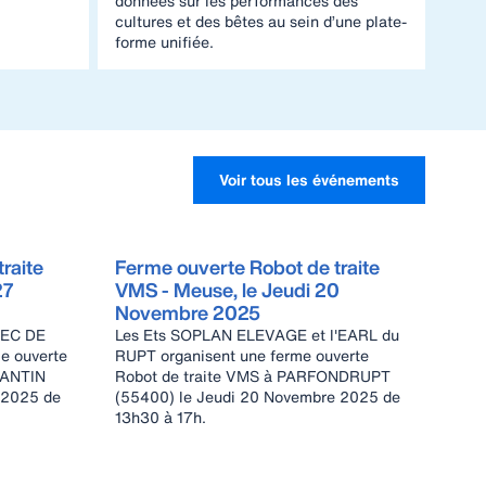
données sur les performances des
cultures et des bêtes au sein d’une plate-
forme unifiée.
Voir tous les événements
raite
Ferme ouverte Robot de traite
27
VMS - Meuse, le Jeudi 20
Novembre 2025
AEC DE
Les Ets SOPLAN ELEVAGE et l'EARL du
e ouverte
RUPT organisent une ferme ouverte
SANTIN
Robot de traite VMS à PARFONDRUPT
 2025 de
(55400) le Jeudi 20 Novembre 2025 de
13h30 à 17h.