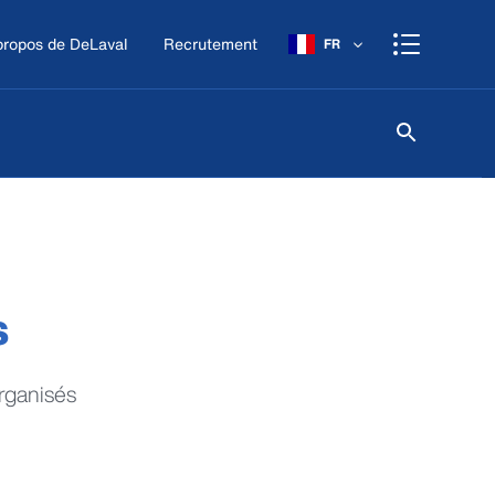
propos de DeLaval
Recrutement
FR
s
rganisés