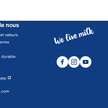
de nous
 et valeurs
ferme
 durable
ate
l.com