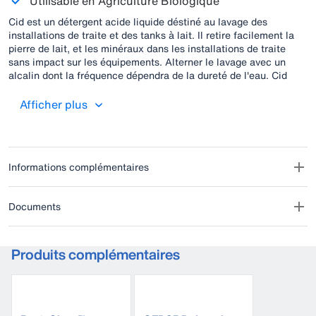
Utilisable en Agriculture Biologique
Cid est un détergent acide liquide déstiné au lavage des
installations de traite et des tanks à lait. Il retire facilement la
pierre de lait, et les minéraux dans les installations de traite
sans impact sur les équipements. Alterner le lavage avec un
alcalin dont la fréquence dépendra de la dureté de l'eau. Cid
allie un excellent pouvoir de détartrage et faible coût
d'utilisation. Il contribue efficacement à maintenir l'installation
Afficher plus
de traite propre et sans rédisus pour un lait de qualité.
Informations complémentaires
Documents
Produits complémentaires