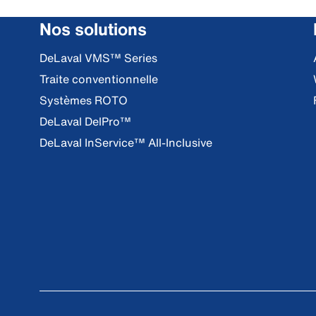
Nos solutions
DeLaval VMS™ Series
Traite conventionnelle
Systèmes ROTO
DeLaval DelPro™
DeLaval InService™ All-Inclusive