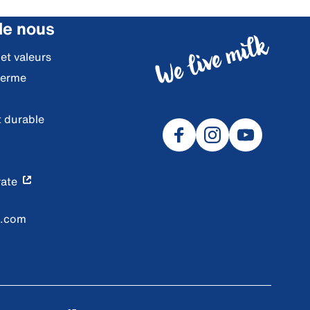
de nous
 et valeurs
ferme
 durable
ate
l.com