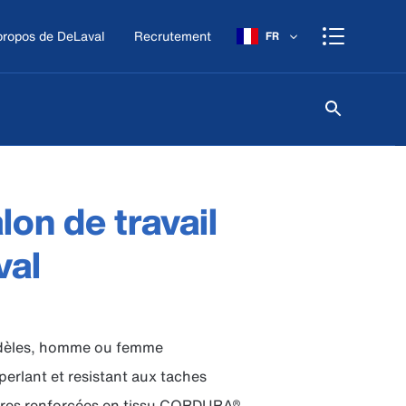
propos de DeLaval
Recrutement
FR
lon de travail
val
èles, homme ou femme
perlant et resistant aux taches
ères renforcées en tissu CORDURA®