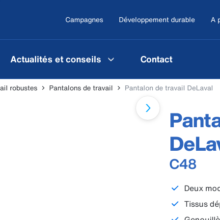
Campagnes
Développement durable
A 
Actualités et conseils
Contact
ail robustes
Pantalons de travail
Pantalon de travail DeLaval
Panta
DeLa
C48
Deux mod
Tissus dé
Genouill