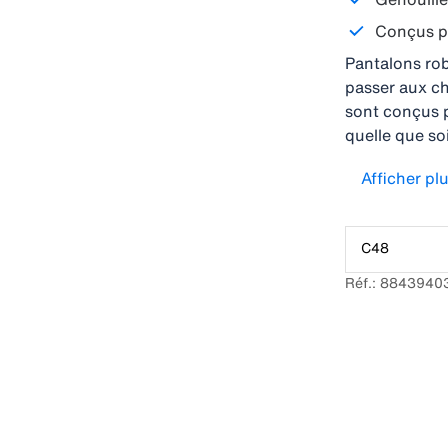
Conçus po
Pantalons rob
passer aux ch
sont conçus p
quelle que so
poches aux g
Afficher pl
supplémentair
pantalons so
les plus soll
C48
: une coupe p
durabilité.
Réf.: 8843940