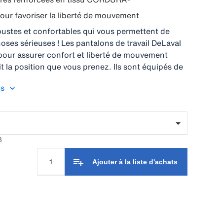
ur favoriser la liberté de mouvement
ustes et confortables qui vous permettent de
oses sérieuses ! Les pantalons de travail DeLaval
our assurer confort et liberté de mouvement
it la position que vous prenez. Ils sont équipés de
enoux permettant d'ajouter un rembourrage
us
e en cas de besoin. Conçus pour durer, ces
nt renforcés avec du tissu CORDURA® aux zones
icitées. Existent également en version pour femmes
lus féminine sans compromettre confort et
3
Ajouter à la liste d'achats