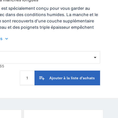
 est spécialement conçu pour vous garder au
ec dans des conditions humides. La manche et le
lle sont recouverts d'une couche supplémentaire
l'eau et des poignets triple épaisseur empêchent
troduire dans la manche. Équipé de poches
us
t d'un dos élastique, cela offre le meilleur du
la sécurité pour un travail quotidien. Ne
s entre l’utile et l’agréable, cette combinaison allie
esign.
365
Ajouter à la liste d'achats