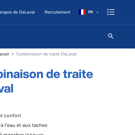
propos de DeLaval
Recrutement
FR
avail
Combinaison de traite DeLaval
naison de traite
val
t confort
 à l'eau et aux taches
 à manches longues