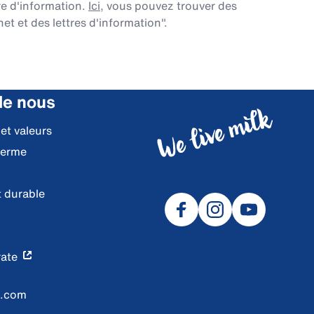
re d'information.
Ici
, vous pouvez trouver des
et et des lettres d'information".
de nous
 et valeurs
ferme
 durable
ate
l.com