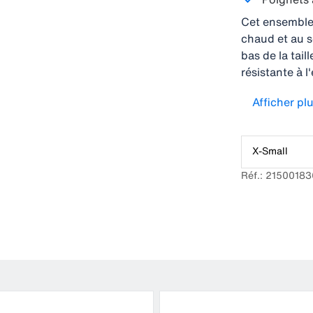
Cet ensemble
chaud et au s
bas de la tai
résistante à 
l’eau de s’in
Afficher pl
confortables e
confort et de 
choisissez plu
X-Small
praticité et d
Réf.: 2150018