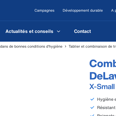
Campagnes
Développement durable
A 
Actualités et conseils
Contact
 dans de bonnes conditions d'hygiène
Tablier et combinaison de tr
Combi
DeLa
X-Small
Hygiène e
Résistant
Poignets