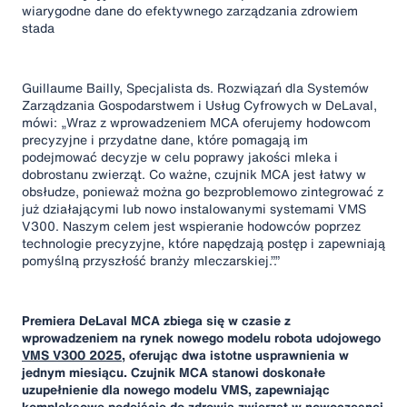
wiarygodne dane do efektywnego zarządzania zdrowiem
stada
Guillaume Bailly, Specjalista ds. Rozwiązań dla Systemów
Zarządzania Gospodarstwem i Usług Cyfrowych w DeLaval,
mówi: „Wraz z wprowadzeniem MCA oferujemy hodowcom
precyzyjne i przydatne dane, które pomagają im
podejmować decyzje w celu poprawy jakości mleka i
dobrostanu zwierząt. Co ważne, czujnik MCA jest łatwy w
obsłudze, ponieważ można go bezproblemowo zintegrować z
już działającymi lub nowo instalowanymi systemami VMS
V300. Naszym celem jest wspieranie hodowców poprzez
technologie precyzyjne, które napędzają postęp i zapewniają
pomyślną przyszłość branży mleczarskiej.”.”
Premiera DeLaval MCA zbiega się w czasie z
wprowadzeniem na rynek nowego modelu robota udojowego
VMS V300 2025
, oferując dwa istotne usprawnienia w
jednym miesiącu. Czujnik MCA stanowi doskonałe
uzupełnienie dla nowego modelu VMS, zapewniając
kompleksowe podejście do zdrowia zwierząt w nowoczesnej