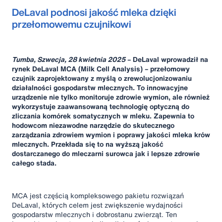
DeLaval podnosi jakość mleka dzięki
przełomowemu czujnikowi
Tumba, Szwecja, 28 kwietnia 2025
– DeLaval wprowadził na
rynek DeLaval MCA (Milk Cell Analysis) – przełomowy
czujnik zaprojektowany z myślą o zrewolucjonizowaniu
działalności gospodarstw mlecznych. To innowacyjne
urządzenie nie tylko monitoruje zdrowie wymion, ale również
wykorzystuje zaawansowaną technologię optyczną do
zliczania komórek somatycznych w mleku. Zapewnia to
hodowcom niezawodne narzędzie do skutecznego
zarządzania zdrowiem wymion i poprawy jakości mleka krów
mlecznych. Przekłada się to na wyższą jakość
dostarczanego do mleczarni surowca jak i lepsze zdrowie
całego stada.
MCA jest częścią kompleksowego pakietu rozwiązań
DeLaval, których celem jest zwiększenie wydajności
gospodarstw mlecznych i dobrostanu zwierząt. Ten