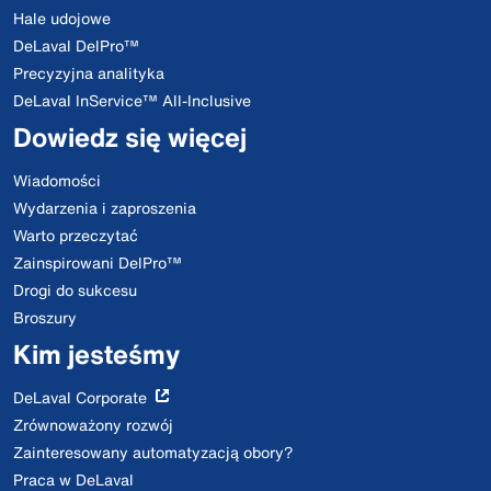
Hale udojowe
DeLaval DelPro™
Precyzyjna analityka
DeLaval InService™ All-Inclusive
Dowiedz się więcej
Wiadomości
Wydarzenia i zaproszenia
Warto przeczytać
Zainspirowani DelPro™
Drogi do sukcesu
Broszury
Kim jesteśmy
DeLaval Corporate
Zrównoważony rozwój
Zainteresowany automatyzacją obory?
Praca w DeLaval