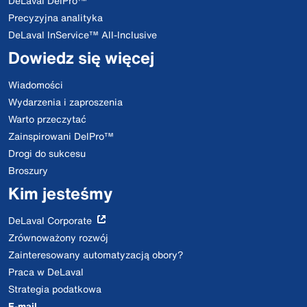
DeLaval DelPro™
Precyzyjna analityka
DeLaval InService™ All-Inclusive
Dowiedz się więcej
Wiadomości
Wydarzenia i zaproszenia
Warto przeczytać
Zainspirowani DelPro™
Drogi do sukcesu
Broszury
Kim jesteśmy
DeLaval Corporate
Zrównoważony rozwój
Zainteresowany automatyzacją obory?
Praca w DeLaval
Strategia podatkowa
E-mail