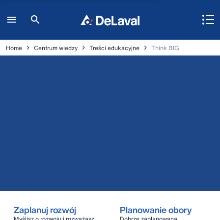
Home
Centrum wiedzy
Treści edukacyjne
Think BIG
Zaplanuj rozwój
Planowanie obory
Myślisz o rozwoju i rozważasz
Dobrze zaplanowana