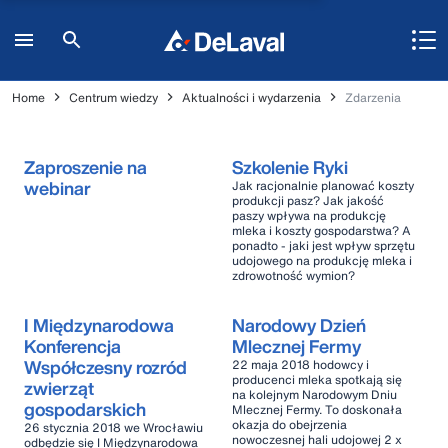
Home
Centrum wiedzy
Aktualności i wydarzenia
Zdarzenia
Zaproszenie na
Szkolenie Ryki
webinar
Jak racjonalnie planować koszty
produkcji pasz? Jak jakość
paszy wpływa na produkcję
mleka i koszty gospodarstwa? A
ponadto - jaki jest wpływ sprzętu
udojowego na produkcję mleka i
zdrowotność wymion?
I Międzynarodowa
Narodowy Dzień
Konferencja
Mlecznej Fermy
Współczesny rozród
22 maja 2018 hodowcy i
producenci mleka spotkają się
zwierząt
na kolejnym Narodowym Dniu
gospodarskich
Mlecznej Fermy. To doskonała
okazja do obejrzenia
26 stycznia 2018 we Wrocławiu
nowoczesnej hali udojowej 2 x
odbędzie się I Międzynarodowa