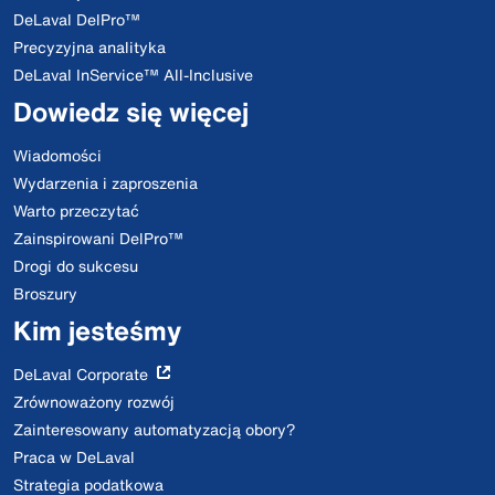
DeLaval DelPro™
Precyzyjna analityka
DeLaval InService™ All-Inclusive
Dowiedz się więcej
Wiadomości
Wydarzenia i zaproszenia
Warto przeczytać
Zainspirowani DelPro™
Drogi do sukcesu
Broszury
Kim jesteśmy
DeLaval Corporate
Zrównoważony rozwój
Zainteresowany automatyzacją obory?
Praca w DeLaval
Strategia podatkowa