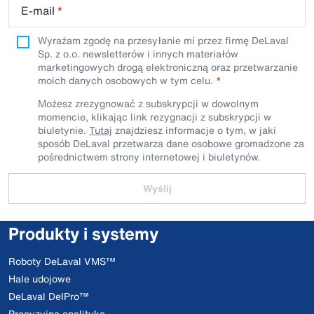
E-mail
*
Wyrażam zgodę na przesyłanie mi przez firmę DeLaval
Sp. z o.o. newsletterów i innych materiałów
marketingowych drogą elektroniczną oraz przetwarzanie
moich danych osobowych w tym celu.
Możesz zrezygnować z subskrypcji w dowolnym
momencie, klikając link rezygnacji z subskrypcji w
biuletynie.
Tutaj
znajdziesz informacje o tym, w jaki
sposób DeLaval przetwarza dane osobowe gromadzone za
pośrednictwem strony internetowej i biuletynów.
Wyślij
Produkty i systemy
Roboty DeLaval VMS™
Hale udojowe
DeLaval DelPro™
Precyzyjna analityka