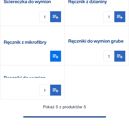
Ściereczka do wymion
Ręcznik z dzianiny
niebieska UT507
ekonomiczny
Ręczniki do wymion grube
Ręcznik z mikrofibry
50 sztuk
Ręczniki do wymion
Pokaż 5 z produktów 5