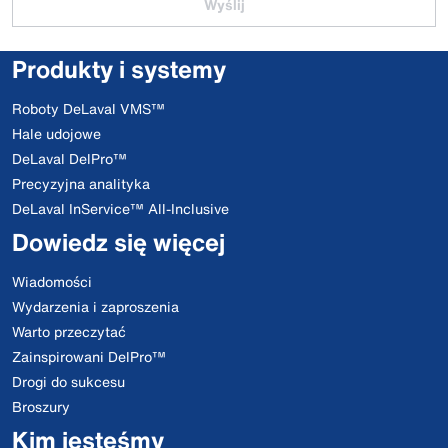
Wyślij
Produkty i systemy
Roboty DeLaval VMS™
Hale udojowe
DeLaval DelPro™
Precyzyjna analityka
DeLaval InService™ All-Inclusive
Dowiedz się więcej
Wiadomości
Wydarzenia i zaproszenia
Warto przeczytać
Zainspirowani DelPro™
Drogi do sukcesu
Broszury
Kim jesteśmy