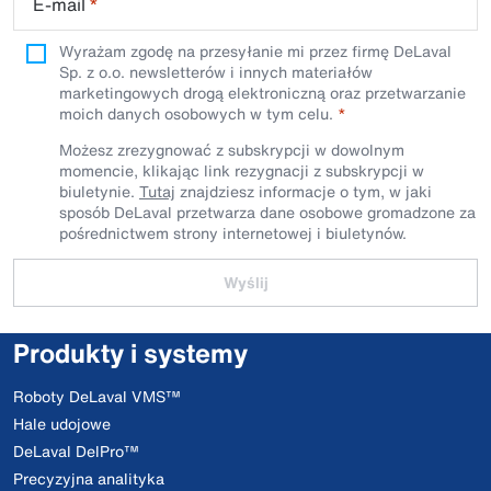
E-mail
*
Wyrażam zgodę na przesyłanie mi przez firmę DeLaval
Sp. z o.o. newsletterów i innych materiałów
marketingowych drogą elektroniczną oraz przetwarzanie
moich danych osobowych w tym celu.
Możesz zrezygnować z subskrypcji w dowolnym
momencie, klikając link rezygnacji z subskrypcji w
biuletynie.
Tutaj
znajdziesz informacje o tym, w jaki
sposób DeLaval przetwarza dane osobowe gromadzone za
pośrednictwem strony internetowej i biuletynów.
Wyślij
Produkty i systemy
Roboty DeLaval VMS™
Hale udojowe
DeLaval DelPro™
Precyzyjna analityka