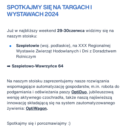
SPOTKAJMY SIĘ NA TARGACH I
WYSTAWACH 2024
Już w najbliższy weekend
29-30czerwca
widzimy się na
naszym stoisku:
Szepietowie
(woj. podlaskie), na XXX Regionalnej
Wystawie Zwierząt Hodowlanych i Dni z Doradztwem
Rolniczym
➡️
Szepietowo-Wawrzyńce 64
Na naszym stoisku zaprezentujemy nasze rozwiązania
wspomagające automatyzację gospodarstw, m.in. robota do
podgarniania i odświeżania paszy
OptiDuo
, jubileuszową
wersję aktywnego czochradła, także naszą najświeższą
innowację składającą się na system zautomatyzowanego
żywienia:
OptiWagon
.
Spotkajmy się i porozmawiajmy :)