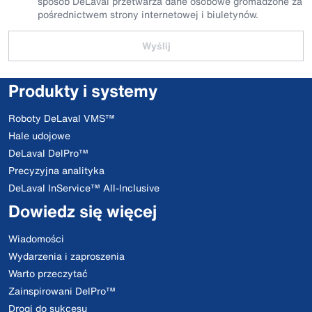
sposób DeLaval przetwarza dane osobowe gromadzone za
pośrednictwem strony internetowej i biuletynów.
Wyślij
Produkty i systemy
Roboty DeLaval VMS™
Hale udojowe
DeLaval DelPro™
Precyzyjna analityka
DeLaval InService™ All-Inclusive
Dowiedz się więcej
Wiadomości
Wydarzenia i zaproszenia
Warto przeczytać
Zainspirowani DelPro™
Drogi do sukcesu