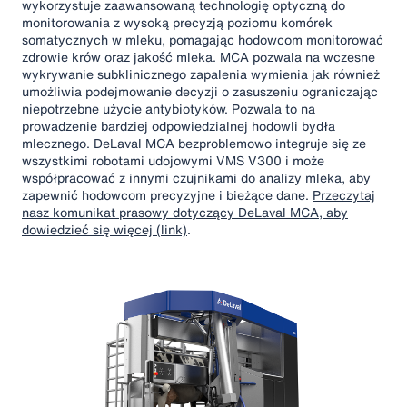
wykorzystuje zaawansowaną technologię optyczną do
monitorowania z wysoką precyzją poziomu komórek
somatycznych w mleku, pomagając hodowcom monitorować
zdrowie krów oraz jakość mleka. MCA pozwala na wczesne
wykrywanie subklinicznego zapalenia wymienia jak również
umożliwia podejmowanie decyzji o zasuszeniu ograniczając
niepotrzebne użycie antybiotyków. Pozwala to na
prowadzenie bardziej odpowiedzialnej hodowli bydła
mlecznego. DeLaval MCA bezproblemowo integruje się ze
wszystkimi robotami udojowymi VMS V300 i może
współpracować z innymi czujnikami do analizy mleka, aby
zapewnić hodowcom precyzyjne i bieżące dane.
Przeczytaj
nasz komunikat prasowy dotyczący DeLaval MCA, aby
dowiedzieć się więcej (link)
.