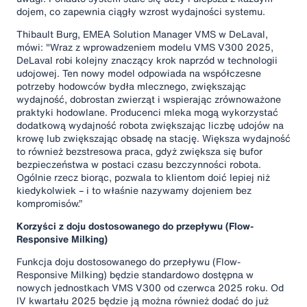
dojem, co zapewnia ciągły wzrost wydajności systemu.
Thibault Burg, EMEA Solution Manager VMS w DeLaval,
mówi: "Wraz z wprowadzeniem modelu VMS V300 2025,
DeLaval robi kolejny znaczący krok naprzód w technologii
udojowej. Ten nowy model odpowiada na współczesne
potrzeby hodowców bydła mlecznego, zwiększając
wydajność, dobrostan zwierząt i wspierając zrównoważone
praktyki hodowlane. Producenci mleka mogą wykorzystać
dodatkową wydajność robota zwiększając liczbę udojów na
krowę lub zwiększając obsadę na stację. Większa wydajność
to również bezstresowa praca, gdyż zwiększa się bufor
bezpieczeństwa w postaci czasu bezczynności robota.
Ogólnie rzecz biorąc, pozwala to klientom doić lepiej niż
kiedykolwiek – i to właśnie nazywamy dojeniem bez
kompromisów.”
Korzyści z doju dostosowanego do przepływu (Flow-
Responsive Milking)
Funkcja doju dostosowanego do przepływu (Flow-
Responsive Milking) będzie standardowo dostępna w
nowych jednostkach VMS V300 od czerwca 2025 roku. Od
IV kwartału 2025 będzie ją można również dodać do już