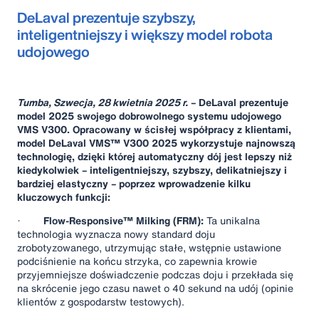
DeLaval prezentuje szybszy,
inteligentniejszy i większy model robota
udojowego
Tumba, Szwecja, 28 kwietnia 2025 r.
– DeLaval prezentuje
model 2025 swojego dobrowolnego systemu udojowego
VMS V300. Opracowany w ścisłej współpracy z klientami,
model DeLaval VMS™ V300 2025 wykorzystuje najnowszą
technologię, dzięki której automatyczny dój jest lepszy niż
kiedykolwiek – inteligentniejszy, szybszy, delikatniejszy i
bardziej elastyczny – poprzez wprowadzenie kilku
kluczowych funkcji:
·
Flow-Responsive™ Milking (FRM):
Ta unikalna
technologia wyznacza nowy standard doju
zrobotyzowanego, utrzymując stałe, wstępnie ustawione
podciśnienie na końcu strzyka, co zapewnia krowie
przyjemniejsze doświadczenie podczas doju i przekłada się
na skrócenie jego czasu nawet o 40 sekund na udój (opinie
klientów z gospodarstw testowych).