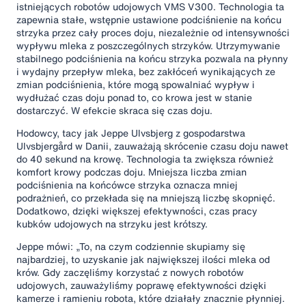
istniejących robotów udojowych VMS V300. Technologia ta
zapewnia stałe, wstępnie ustawione podciśnienie na końcu
strzyka przez cały proces doju, niezależnie od intensywności
wypływu mleka z poszczególnych strzyków. Utrzymywanie
stabilnego podciśnienia na końcu strzyka pozwala na płynny
i wydajny przepływ mleka, bez zakłóceń wynikających ze
zmian podciśnienia, które mogą spowalniać wypływ i
wydłużać czas doju ponad to, co krowa jest w stanie
dostarczyć. W efekcie skraca się czas doju.
Hodowcy, tacy jak Jeppe Ulvsbjerg z gospodarstwa
Ulvsbjergård w Danii, zauważają skrócenie czasu doju nawet
do 40 sekund na krowę. Technologia ta zwiększa również
komfort krowy podczas doju. Mniejsza liczba zmian
podciśnienia na końcówce strzyka oznacza mniej
podrażnień, co przekłada się na mniejszą liczbę skopnięć.
Dodatkowo, dzięki większej efektywności, czas pracy
kubków udojowych na strzyku jest krótszy.
Jeppe mówi: „To, na czym codziennie skupiamy się
najbardziej, to uzyskanie jak największej ilości mleka od
krów. Gdy zaczęliśmy korzystać z nowych robotów
udojowych, zauważyliśmy poprawę efektywności dzięki
kamerze i ramieniu robota, które działały znacznie płynniej.