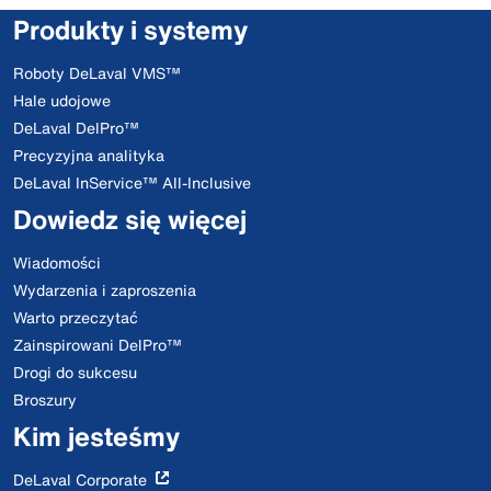
Produkty i systemy
Roboty DeLaval VMS™
Hale udojowe
DeLaval DelPro™
Precyzyjna analityka
DeLaval InService™ All-Inclusive
Dowiedz się więcej
Wiadomości
Wydarzenia i zaproszenia
Warto przeczytać
Zainspirowani DelPro™
Drogi do sukcesu
Broszury
Kim jesteśmy
DeLaval Corporate