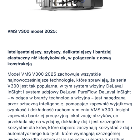
VMS V300 model 2025:
Inteligentniejszy, szybszy, delikatniejszy i bardziej
elastyczny niż kiedykolwiek, w połączeniu z nową
konstrukcją
Model VMS V300 2025 zachowuje wszystkie
najnowocześniejsze technologie, które sprawiają, że seria
V300 jest tak popularna, w tym system wizyjny DeLaval
InSight i system udojowy DeLaval PureFlow. DeLaval InSight
– wiodąca w branży technologia wizyjna – jest napędzana
przez sztuczną inteligencję, pomagając zapewnić wyjątkową
szybkość i dokładność ruchom ramienia VMS V300. Insight
zapewnia bardziej precyzyjną lokalizację strzyków, co
przekłada się na wydajny, dokładny dój i jest szczególnie
korzystne dla krów, które dopiero zaczynają korzystać z doju
automatycznego lub tych, które wymagają szczególnej
uwagi. Ponadto system stale się uczy i ulepsza z każdym