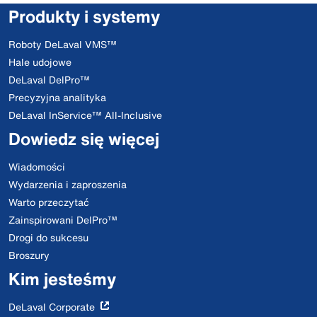
Produkty i systemy
Roboty DeLaval VMS™
Hale udojowe
DeLaval DelPro™
Precyzyjna analityka
DeLaval InService™ All-Inclusive
Dowiedz się więcej
Wiadomości
Wydarzenia i zaproszenia
Warto przeczytać
Zainspirowani DelPro™
Drogi do sukcesu
Broszury
Kim jesteśmy
DeLaval Corporate