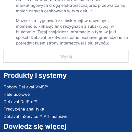
marketingowych drogą elektroniczną oraz przetwarzanie
moich danych osobowych w tym celu.
Możesz zrezygnować z subskrypcji w dowolnym
momencie, klikając link rezygnacji z subskrypcji w
biuletynie.
Tutaj
znajdziesz informacje o tym, w jaki
sposób DeLaval przetwarza dane osobowe gromadzone za
pośrednictwem strony internetowej i biuletynów.
Wyślij
Produkty i systemy
Roboty DeLaval VMS™
Hale udojowe
DeLaval DelPro™
Precyzyjna analityka
DeLaval InService™ All-Inclusive
Dowiedz się więcej