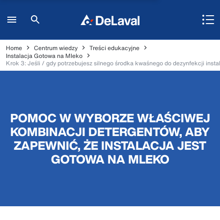
Home
Centrum wiedzy
Treści edukacyjne
Instalacja Gotowa na Mleko
Krok 3: Jeśli / gdy potrzebujesz silnego środka kwaśnego do dezynfekcji instal
POMOC W WYBORZE WŁAŚCIWEJ
KOMBINACJI DETERGENTÓW, ABY
ZAPEWNIĆ, ŻE INSTALACJA JEST
GOTOWA NA MLEKO