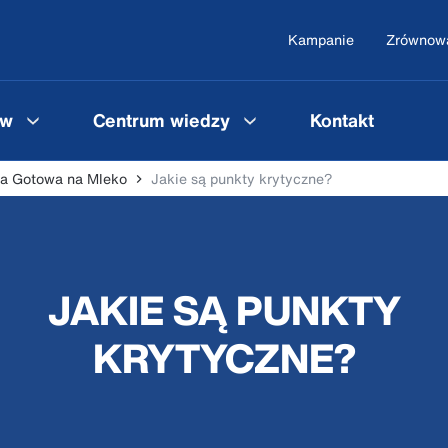
Kampanie
Zrównowa
ów
Centrum wiedzy
Kontakt
cja Gotowa na Mleko
Jakie są punkty krytyczne?
JAKIE SĄ PUNKTY
KRYTYCZNE?