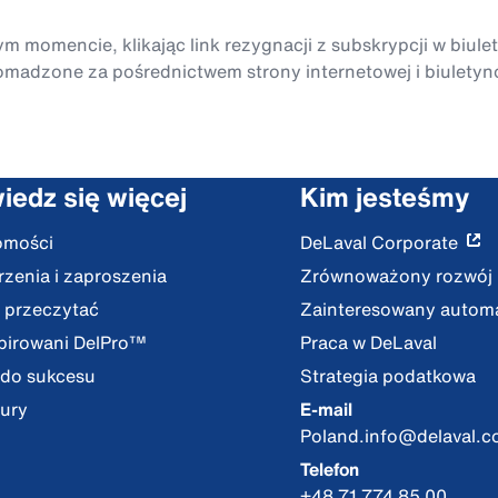
momencie, klikając link rezygnacji z subskrypcji w biule
madzone za pośrednictwem strony internetowej i biuletyn
iedz się więcej
Kim jesteśmy
omości
DeLaval Corporate
zenia i zaproszenia
Zrównoważony rozwój
 przeczytać
Zainteresowany autom
pirowani DelPro™
Praca w DeLaval
 do sukcesu
Strategia podatkowa
ury
E-mail
Poland.info@delaval.
Telefon
+48 71 774 85 00