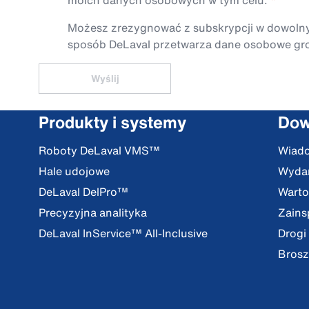
moich danych osobowych w tym celu.
Możesz zrezygnować z subskrypcji w dowolnym 
sposób DeLaval przetwarza dane osobowe gro
Wyślij
Produkty i systemy
Dow
Roboty DeLaval VMS™
Wiad
Hale udojowe
Wydar
DeLaval DelPro™
Warto
Precyzyjna analityka
Zains
DeLaval InService™ All-Inclusive
Drogi
Brosz