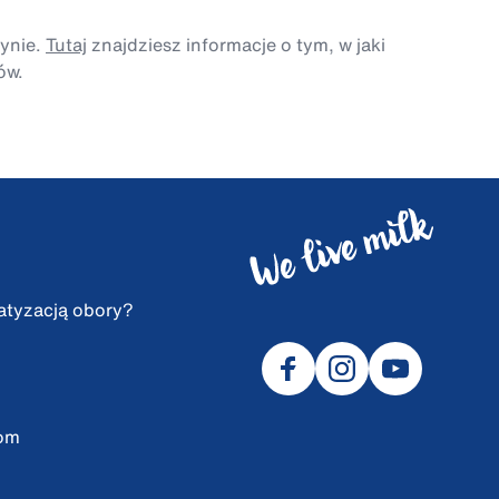
tynie.
Tutaj
znajdziesz informacje o tym, w jaki
ów.
atyzacją obory?
com