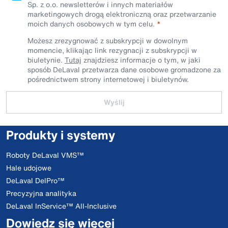
Sp. z o.o. newsletterów i innych materiałów
marketingowych drogą elektroniczną oraz przetwarzanie
moich danych osobowych w tym celu.
Możesz zrezygnować z subskrypcji w dowolnym
momencie, klikając link rezygnacji z subskrypcji w
biuletynie.
Tutaj
znajdziesz informacje o tym, w jaki
sposób DeLaval przetwarza dane osobowe gromadzone za
pośrednictwem strony internetowej i biuletynów.
Wyślij
Produkty i systemy
Roboty DeLaval VMS™
Hale udojowe
DeLaval DelPro™
Precyzyjna analityka
DeLaval InService™ All-Inclusive
Dowiedz się więcej